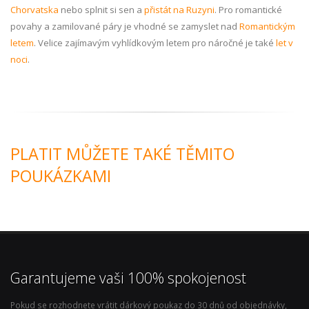
Chorvatska
nebo splnit si sen a
přistát na Ruzyni
. Pro romantické
povahy a zamilované páry je vhodné se zamyslet nad
Romantickým
letem
. Velice zajímavým vyhlídkovým letem pro náročné je také
let v
noci
.
PLATIT MŮŽETE TAKÉ TĚMITO
POUKÁZKAMI
Garantujeme vaši 100% spokojenost
Pokud se rozhodnete vrátit dárkový poukaz do 30 dnů od objednávky,