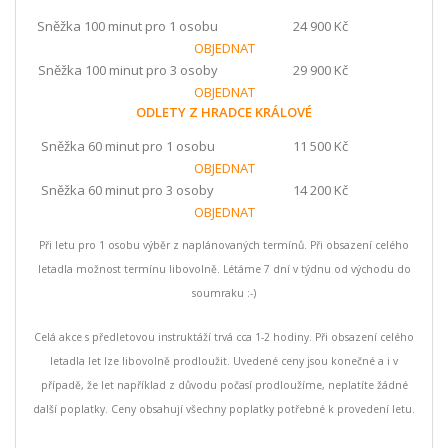
Sněžka 100 minut pro 1 osobu
24 900 Kč
OBJEDNAT
Sněžka 100 minut pro 3 osoby
29 900 Kč
OBJEDNAT
ODLETY Z HRADCE KRÁLOVÉ
Sněžka 60 minut pro 1 osobu
11 500 Kč
OBJEDNAT
Sněžka 60 minut pro 3 osoby
14 200 Kč
OBJEDNAT
Při letu pro 1 osobu výběr z naplánovaných termínů. Při obsazení celého
letadla možnost termínu libovolně. Létáme 7 dní v týdnu od východu do
soumraku :-)
Celá akce s předletovou instruktáží trvá cca 1-2 hodiny. Při obsazení celého
letadla let lze libovolně prodloužit. Uvedené ceny jsou konečné a i v
případě, že let například z důvodu počasí prodloužíme, neplatíte žádné
další poplatky. Ceny obsahují všechny poplatky potřebné k provedení letu.