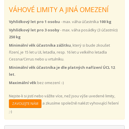
VÁHOVÉ LIMITY A JINÁ OMEZENÍ
Vyhlídkový let pro 1 osobu
- max. váha účastníka
100 kg
Vyhlídkový let pro 3 osoby
- max. váha posádky (3 účastníci)
250 kg
Minimální věk účastníka zážitku
, který si bude zkoušet
řízení, je 15 let u UL letadla, resp. 16 let u velkého letadla
Cessna/Cirrus nebo u vrtulníku.
Minimální věk účastníka je dle platných nařízení ÚCL 12
let.
Maximální věk
bez omezení :-)
Nejste-li si jistí nebo vážíte více, než jsou výše uvedené limity,
a zkusíme společně nalézt vyhovující řešení
ZAVOLEJTE NÁM
;-)