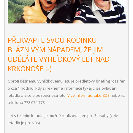
PŘEKVAPTE SVOU RODINKU
BLÁZNIVÝM NÁPADEM, ŽE JIM
UDĚLÁTE VYHLÍDKOVÝ LET NAD
KRKONOŠE :-)
Oproti běžnému vyhlídkovému letu je předletový briefing rozšířen
o cca 1 hodinu, kdy si řekneme informace týkající se ovládání
letadla a více o bezpečnosti letu.
Více informací také ZDE
nebo na
telefonu 778 074 778.
Let s řízením letadla je možné realizovat jen pro 3 osoby (celé
letadlo je pro vás).