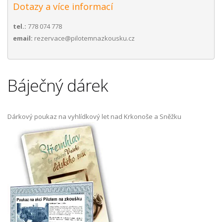
Dotazy a více informací
tel.:
778 074 778
email:
rezervace@pilotemnazkousku.cz
Báječný dárek
Dárkový poukaz na vyhlídkový let nad Krkonoše a Sněžku