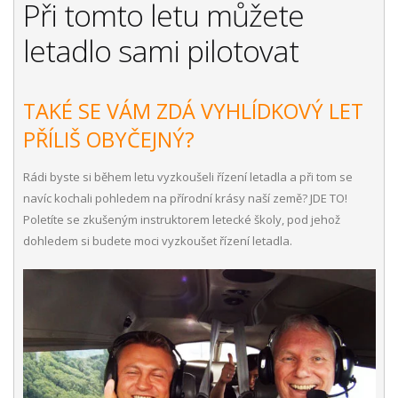
Při tomto letu můžete
letadlo sami pilotovat
TAKÉ SE VÁM ZDÁ VYHLÍDKOVÝ LET
PŘÍLIŠ OBYČEJNÝ?
Rádi byste si během letu vyzkoušeli řízení letadla a při tom se
navíc kochali pohledem na přírodní krásy naší země? JDE TO!
Poletíte se zkušeným instruktorem letecké školy, pod jehož
dohledem si budete moci vyzkoušet řízení letadla.