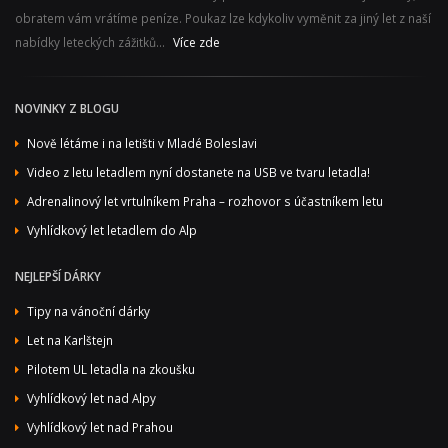
obratem vám vrátíme peníze. Poukaz lze kdykoliv vyměnit za jiný let z naší
nabídky leteckých zážitků...
Více zde
NOVINKY Z BLOGU
Nově létáme i na letišti v Mladé Boleslavi
Video z letu letadlem nyní dostanete na USB ve tvaru letadla!
Adrenalinový let vrtulníkem Praha – rozhovor s účastníkem letu
Vyhlídkový let letadlem do Alp
NEJLEPŠÍ DÁRKY
Tipy na vánoční dárky
Let na Karlštejn
Pilotem UL letadla na zkoušku
Vyhlídkový let nad Alpy
Vyhlídkový let nad Prahou