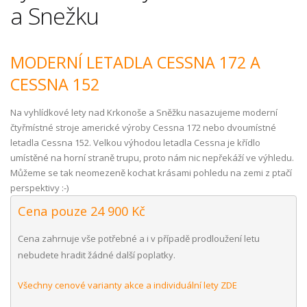
a Snežku
MODERNÍ LETADLA CESSNA 172 A
CESSNA 152
Na vyhlídkové lety nad Krkonoše a Sněžku nasazujeme moderní
čtyřmístné stroje americké výroby Cessna 172 nebo dvoumístné
letadla Cessna 152. Velkou výhodou letadla Cessna je křídlo
umístěné na horní straně trupu, proto nám nic nepřekáží ve výhledu.
Můžeme se tak neomezeně kochat krásami pohledu na zemi z ptačí
perspektivy :-)
Cena pouze 24 900 Kč
Cena zahrnuje vše potřebné a i v případě prodloužení letu
nebudete hradit žádné další poplatky.
Všechny cenové varianty akce a individuální lety ZDE