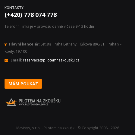
KONTAKTY
(+420) 778 074 778
Telefonní linka je v provozu denně v čase 9-13 hodin
Hlavní kancelář:
Letiště Praha Letňany, Hůlkova 896/31, Praha 9 -
Kbely, 197 00
Email:
rezervace@pilotemnazkousku.cz
MÁM POUKAZ
Mavisys, s.r.o. - Pilotem na zkoušku © Copyright 2008 - 2026