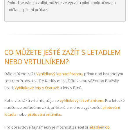
Pokud se vám to zalíbí, můžete ve výcviku pilota pokračovat a
udělat si pilotní průkaz.
CO MŮŽETE JEŠTĚ ZAŽÍT S LETADLEM
NEBO VRTULNÍKEM?
Dále můžete zažít
Vyhlídkový let nad Prahou
, přímo nad historickým
centrem Prahy. Uvidíte Karlův most, Žižkovskou věž nebo Pražský
hrad.
Vyhlídkové lety v Ostravě
a lety v Brně.
Koho více láká vrtulník, užije se
vyhlídkový let vrtulníkem
. Pro letecké
nadšence pořádáme akci, při které si mohou vyzkoušet
pilotování
letadla
nebo
pilotování vrtulníku
.
Pro opravdové fajnšmekry je možnost zaletět si
letadlem do