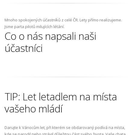
Mnoho spokojených účastníků z celé ČR. Lety přímo realizujeme.
Jsme parta pilotů milujících létání.
Co o nás napsali naši
účastníci
TIP: Let letadlem na místa
vašeho mládí
Darujte k Vánocům let, při kterém se obdarovaný podívá na místa,
kde se narodil nebo strávil důležitou část svého života. Vaše chata