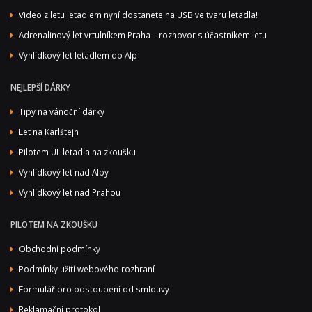
Video z letu letadlem nyní dostanete na USB ve tvaru letadla!
Adrenalinový let vrtulníkem Praha – rozhovor s účastníkem letu
Vyhlídkový let letadlem do Alp
NEJLEPŠÍ DÁRKY
Tipy na vánoční dárky
Let na Karlštejn
Pilotem UL letadla na zkoušku
Vyhlídkový let nad Alpy
Vyhlídkový let nad Prahou
PILOTEM NA ZKOUŠKU
Obchodní podmínky
Podmínky užití webového rozhraní
Formulář pro odstoupení od smlouvy
Reklamační protokol