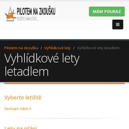
MÁM POUKAZ
Pilotem na zkoušku
Vyhlídkové lety
Vyhlídkové lety letadlem
Vyhlídkové lety
letadlem
Vyberte letiště
Seznam měst
Lety na přání