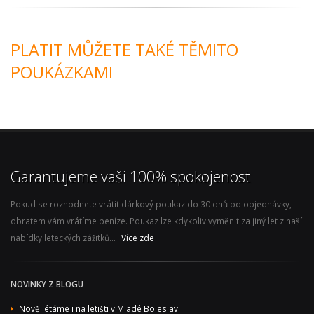
PLATIT MŮŽETE TAKÉ TĚMITO
POUKÁZKAMI
Garantujeme vaši 100% spokojenost
Pokud se rozhodnete vrátit dárkový poukaz do 30 dnů od objednávky,
obratem vám vrátíme peníze. Poukaz lze kdykoliv vyměnit za jiný let z naší
nabídky leteckých zážitků...
Více zde
NOVINKY Z BLOGU
Nově létáme i na letišti v Mladé Boleslavi