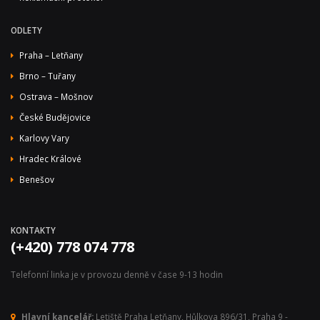
ODLETY
Praha – Letňany
Brno – Tuřany
Ostrava – Mošnov
České Budějovice
Karlovy Vary
Hradec Králové
Benešov
KONTAKTY
(+420) 778 074 778
Telefonní linka je v provozu denně v čase 9-13 hodin
Hlavní kancelář:
Letiště Praha Letňany, Hůlkova 896/31, Praha 9 -