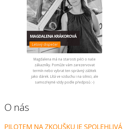
MAGDALENA KRÁKOROVÁ
Letový dispečer
Magdalena má na starosti péči o naše
zákazníky. Pomůže vám zarezervovat
termín nebo vybrat ten správný zážitek
jako dárek. Lítá ve vzduchu i na silnici, ale
samozřejmě vždy podle předpisů :-)
O nás
PILOTEM NA ZKOUŠKU JE SPOLEHLIVÁ