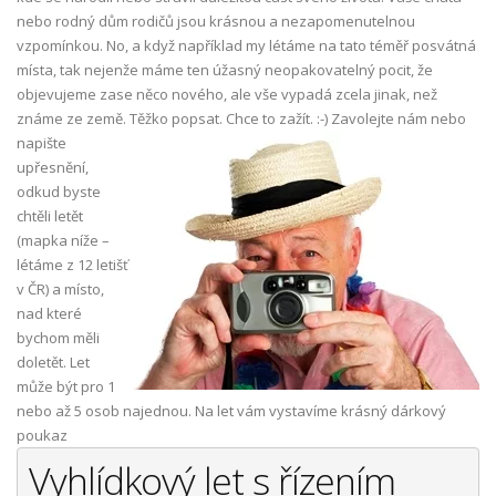
nebo rodný dům rodičů jsou krásnou a nezapomenutelnou
vzpomínkou. No, a když například my létáme na tato téměř posvátná
místa, tak nejenže máme ten úžasný neopakovatelný pocit, že
objevujeme zase něco nového, ale vše vypadá zcela jinak, než
známe ze země. Těžko popsat. Chce to zažít. :-)
Zavolejte nám nebo
napište
upřesnění,
odkud byste
chtěli letět
(mapka níže –
létáme z 12 letišť
v ČR) a místo,
nad které
bychom měli
doletět. Let
může být pro 1
nebo až 5 osob najednou. Na let vám vystavíme krásný dárkový
poukaz
Vyhlídkový let s řízením