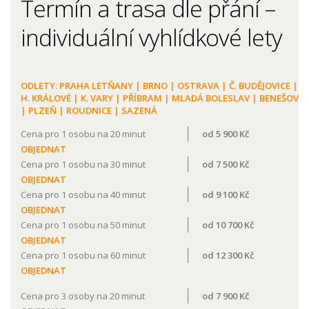
Termín a trasa dle přání –
individuální vyhlídkové lety
ODLETY:
PRAHA LETŇANY
|
BRNO
|
OSTRAVA
|
Č. BUDĚJOVICE
|
H. KRÁLOVÉ
|
K. VARY
|
PŘÍBRAM
|
MLADÁ BOLESLAV
|
BENEŠOV
|
PLZEŇ
|
ROUDNICE
|
SAZENÁ
Cena pro 1 osobu na 20 minut
od 5 900 Kč
OBJEDNAT
Cena pro 1 osobu na 30 minut
od 7 500 Kč
OBJEDNAT
Cena pro 1 osobu na 40 minut
od 9 100 Kč
OBJEDNAT
Cena pro 1 osobu na 50 minut
od 10 700 Kč
OBJEDNAT
Cena pro 1 osobu na 60 minut
od 12 300 Kč
OBJEDNAT
Cena pro 3 osoby na 20 minut
od 7 900 Kč