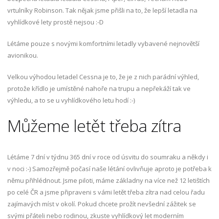
vrtulníky Robinson. Tak nějak jsme přišli na to, že lepší letadla na
vyhlídkové lety prostě nejsou :-D
Létáme pouze s novými komfortními letadly vybavené nejnovětší
avionikou.
Velkou výhodou letadel Cessna je to, že je z nich parádní výhled,
protože křídlo je umístěné nahoře na trupu a nepřekáží tak ve
výhledu, a to se u vyhlídkového letu hodí :-)
Můžeme letět třeba zítra
Létáme 7 dní v týdnu 365 dní v roce od úsvitu do soumraku a někdy i
v noci :-) Samozřejmě počasí naše létání ovlivňuje aproto je potřeba k
němu přihlédnout. Jsme piloti, máme základny na více než 12 letištích
po celé ČR a jsme připraveni s vámi letět třeba zítra nad celou řadu
zajímavých míst v okolí. Pokud chcete prožít nevšední zážitek se
svými přáteli nebo rodinou, zkuste vyhlídkový let moderním