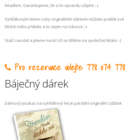
letadlem. Garantujeme, že si to opravdu užijete :-)
Vyhlídkovým letem coby originálním dárkem můžete potěšit své
blízké nebo přátele a to nejen na Vánoce ;-)
Stačí zavolat a jdeme na to! Už se těšíme na společné létání :-)
Pro rezervace volejte: 778 074 778
Báječný dárek
Dárkový poukaz na vyhlídkový let je parádní originální zážitek