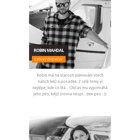
ROBIN MAHDAL
Letový dispečer
Robin má na starosti plánování všech
našich letů a posádek. Z celé firmy ví
nejlépe, kde co lítá... Občas mu vypomáhá
jeho pes, když zrovna nespí... (ten pes :-))