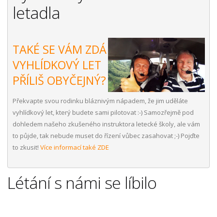
letadla
TAKÉ SE VÁM ZDÁ
VYHLÍDKOVÝ LET
PŘÍLIŠ OBYČEJNÝ?
Překvapte svou rodinku bláznivým nápadem, že jim uděláte
vyhlídkový let, který budete sami pilotovat :-) Samozřejmě pod
dohledem našeho zkušeného instruktora letecké školy, ale vám
to půjde, tak nebude muset do řízení vůbec zasahovat ;-) Pojďte
to zkusit!
Více informací také ZDE
Létání s námi se líbilo