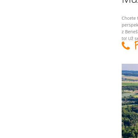
Chcete t
perspek
z Beneš
to! Už s
Pr