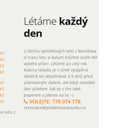
Létáme
každý
den
U těchto vyhlídkových letů z Benešova
AT
si trasu letu a datum můžete zvolit dle
AT
vašeho přání. Létáme po celý rok.
AT
Kabina letadla je v zimě vytápěná.
AT
Ideálně let objednávat 3-5 dnů před
plánovaným datem, ale když zavoláte
AT
den předem, tak se s tím také
AT
poperem a jdeme na to :-)
AT
VOLEJTE: 778 074 778
AT
rezervace@pilotemnazkousku.cz
ho letu z