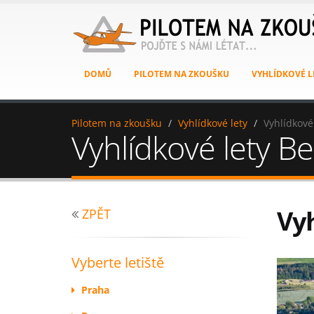
DOMŮ
PILOTEM NA ZKOUŠKU
VYHLÍDKOVÉ L
Pilotem na zkoušku
Vyhlídkové lety
Vyhlídkové
Vyhlídkové lety B
Vyh
ZPĚT
Vyberte letiště
Praha