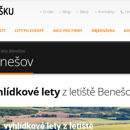
O nás
Blog
Slevy
Kontakty
(+
ETY
LETY PO EVROPĚ
AKCE PRO FIRMY
OBJEDNÁVKA
KO
 lety Benešov
enešov
lídkové lety
z letiště Beneš
vyhlídkové lety z letiště