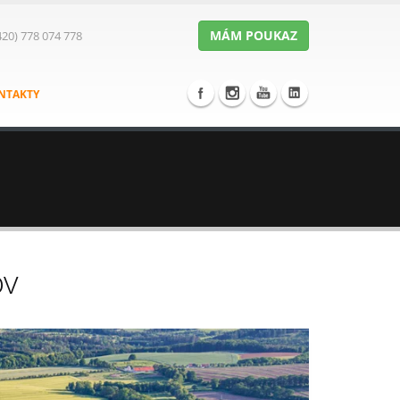
MÁM POUKAZ
420) 778 074 778
NTAKTY
ov