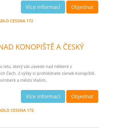
Více informací
Objednat
ADLO CESSNA 172
 NAD KONOPIŠTĚ A ČESKÝ
o letu, který vás zavede nad některé z
ch Čech. Z výšky si prohlédnete zámek Konopiště,
ternberk a město Vlašim.
Více informací
Objednat
ADLO CESSNA 172