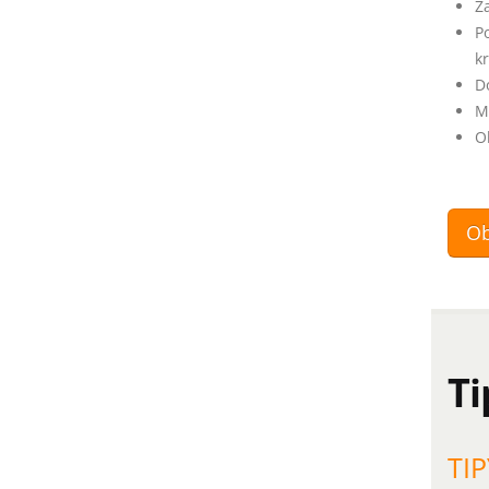
Z
P
k
D
M
O
Ob
Ti
TIP