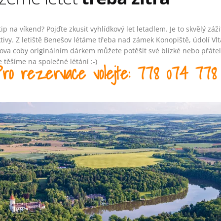
ip na víkend? Pojďte zkusit vyhlídkový let letadlem. Je to skvělý záž
tivy. Z letiště Benešov létáme třeba nad zámek Konopiště, údolí Vl
ova coby originálním dárkem můžete potěšit své blízké nebo přátele
e těšíme na společné létání :-)
o rezervace volejte: 778 074 778