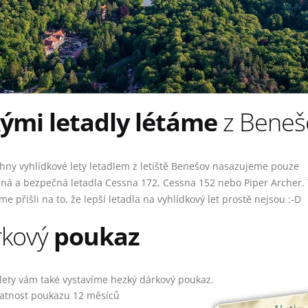
ými letadly létáme
z Beneš
hny vyhlídkové lety letadlem z letiště Benešov nasazujeme pouze
ná a bezpečná letadla Cessna 172, Cessna 152 nebo Piper Archer.
me přišli na to, že lepší letadla na vyhlídkový let prostě nejsou :-D
rkový
poukaz
 lety vám také vystavíme hezký dárkový poukaz.
latnost poukazu 12 měsíců