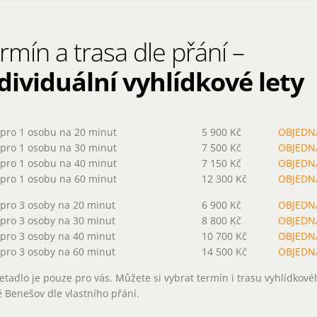
rmín a trasa dle přání –
dividuální vyhlídkové lety
pro 1 osobu na 20 minut
5 900 Kč
OBJEDN
pro 1 osobu na 30 minut
7 500 Kč
OBJEDN
pro 1 osobu na 40 minut
7 150 Kč
OBJEDN
pro 1 osobu na 60 minut
12 300 Kč
OBJEDN
pro 3 osoby na 20 minut
6 900 Kč
OBJEDN
pro 3 osoby na 30 minut
8 800 Kč
OBJEDN
pro 3 osoby na 40 minut
10 700 Kč
OBJEDN
pro 3 osoby na 60 minut
14 500 Kč
OBJEDN
letadlo je pouze pro vás. Můžete si vybrat termín i trasu vyhlídkové
tě Benešov dle vlastního přání.