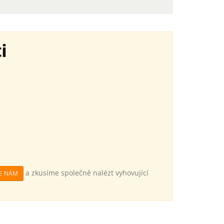
i
a zkusíme společně nalézt vyhovující
TE NÁM