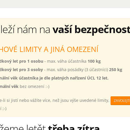
leží nám na
vaší bezpečnost
HOVÉ LIMITY A JINÁ OMEZENÍ
dkový let pro 1 osobu
- max. váha účastníka
100 kg
dkový let pro 3 osoby
- max. váha posádky (3 účastníci)
250 kg
ální věk účastníka je dle platných nařízení ÚCL 12 let.
mální věk
bez omezení :-)
e-li si jistí nebo vážíte více, než jsou výše uvedené limity,
ZAVOLEJ
 ;-)
žeme letět
třeba zítra