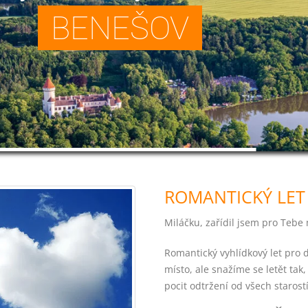
BENEŠOV
ROMANTICKÝ LET
Miláčku, zařídil jsem pro Teb
Romantický vyhlídkový let pro
místo, ale snažíme se letět tak
pocit odtržení od všech staro