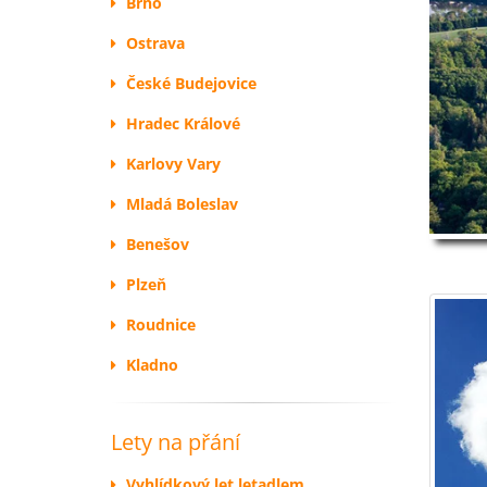
Brno
Ostrava
České Budejovice
Hradec Králové
Karlovy Vary
Mladá Boleslav
Benešov
Plzeň
Roudnice
Kladno
Lety na přání
Vyhlídkový let letadlem