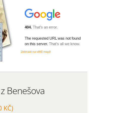
Zobrazit na větší mapě
ů z Benešova
0 KČ)