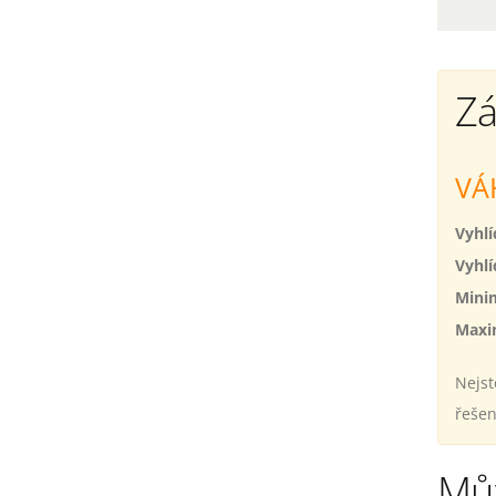
Zá
VÁ
Vyhlí
Vyhlí
Minim
Maxi
Nejst
řešení
Mů