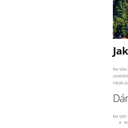
Jak
Na všec
osvědče
nějak js
Dá
Na tyto
P