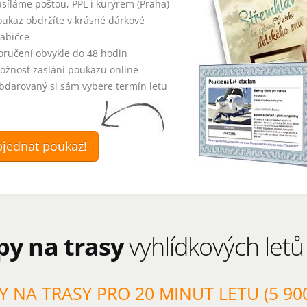
asíláme poštou, PPL i kurýrem (Praha)
oukaz obdržíte v krásné dárkové
rabičce
oručení obvykle do 48 hodin
ožnost zaslání poukazu online
bdarovaný si sám vybere termín letu
jednat poukaz!
py na trasy
vyhlídkových let
Y NA TRASY PRO 20 MINUT LETU (5 90