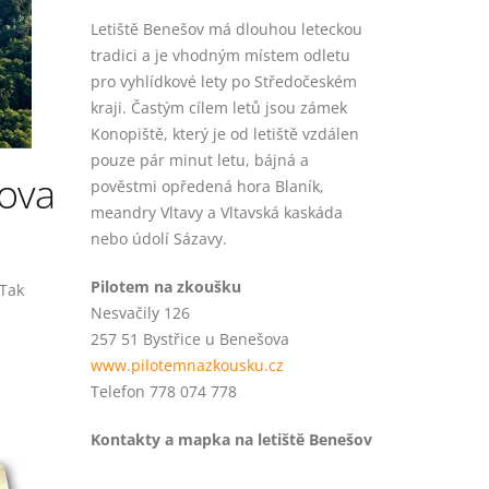
Letiště Benešov má dlouhou leteckou
tradici a je vhodným místem odletu
pro vyhlídkové lety po Středočeském
kraji. Častým cílem letů jsou zámek
Konopiště, který je od letiště vzdálen
pouze pár minut letu, bájná a
ova
pověstmi opředená hora Blaník,
meandry Vltavy a Vltavská kaskáda
nebo údolí Sázavy.
Pilotem na zkoušku
 Tak
Nesvačily 126
257 51 Bystřice u Benešova
www.pilotemnazkousku.cz
Telefon 778 074 778
Kontakty a mapka na letiště Benešov