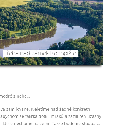
třeba nad zámek Konopiště
e modré z nebe…
 dva zamilované. Neletíme nad žádné konkrétní
, abychom se takřka dotkli mraků a zažili ten úžasný
stí, které necháme na zemi. Takže budeme stoupat…