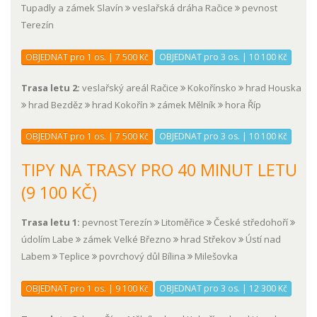
Tupadly a zámek Slavín
veslařská dráha Račice
pevnost
Terezín
OBJEDNAT pro 1 os. | 7 500 Kč
OBJEDNAT pro 3 os. | 10 100 Kč
Trasa letu 2:
veslařský areál Račice
Kokořínsko
hrad Houska
hrad Bezděz
hrad Kokořín
zámek Mělník
hora Říp
OBJEDNAT pro 1 os. | 7 500 Kč
OBJEDNAT pro 3 os. | 10 100 Kč
TIPY NA TRASY PRO 40 MINUT LETU
(9 100 KČ)
Trasa letu 1:
pevnost Terezín
Litoměřice
České středohoří
údolím Labe
zámek Velké Březno
hrad Střekov
Ústí nad
Labem
Teplice
povrchový důl Bílina
Milešovka
OBJEDNAT pro 1 os. | 9 100 Kč
OBJEDNAT pro 3 os. | 12 300 Kč