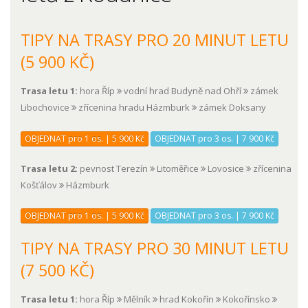
TIPY NA TRASY PRO 20 MINUT LETU
(5 900 KČ)
Trasa letu 1:
hora Říp
vodní hrad Budyně nad Ohří
zámek
Libochovice
zřícenina hradu Házmburk
zámek Doksany
OBJEDNAT pro 1 os. | 5 900 Kč
OBJEDNAT pro 3 os. | 7 900 Kč
Trasa letu 2:
pevnost Terezín
Litoměřice
Lovosice
zřícenina
Košťálov
Házmburk
OBJEDNAT pro 1 os. | 5 900 Kč
OBJEDNAT pro 3 os. | 7 900 Kč
TIPY NA TRASY PRO 30 MINUT LETU
(7 500 KČ)
Trasa letu 1:
hora Říp
Mělník
hrad Kokořín
Kokořínsko