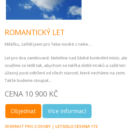
ROMANTICKÝ LET
Miláčku, zařídil jsem pro Tebe modré z nebe…
Let pro dva zamilované. Neletíme nad žádné konkrétní místo, ale
snažíme se letět tak, abychom se takřka dotkli mraků a zažili ten
úžasný pocit odtržení od všech starostí, které necháme na zemi.
Takže budeme stoupat…
CENA 10 900 KČ
Objednat
Více informací
30 MINUT PRO 2 OSOBY |
LETADLO CESSNA 172