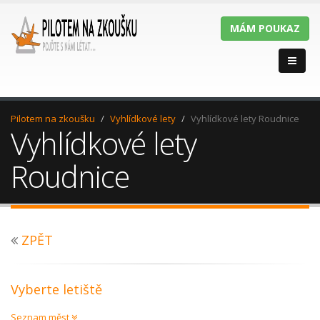
MÁM POUKAZ
Pilotem na zkoušku
Vyhlídkové lety
Vyhlídkové lety Roudnice
Vyhlídkové lety
Roudnice
ZPĚT
Vyberte letiště
Seznam měst