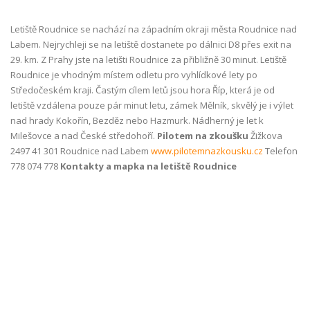
Letiště Roudnice se nachází na západním okraji města Roudnice nad
Labem. Nejrychleji se na letiště dostanete po dálnici D8 přes exit na
29. km. Z Prahy jste na letišti Roudnice za přibližně 30 minut. Letiště
Roudnice je vhodným místem odletu pro vyhlídkové lety po
Středočeském kraji. Častým cílem letů jsou hora Říp, která je od
letiště vzdálena pouze pár minut letu, zámek Mělník, skvělý je i výlet
nad hrady Kokořín, Bezděz nebo Hazmurk. Nádherný je let k
Milešovce a nad České středohoří.
Pilotem na zkoušku
Žižkova
2497 41 301 Roudnice nad Labem
www.pilotemnazkousku.cz
Telefon
778 074 778
Kontakty a mapka na letiště Roudnice