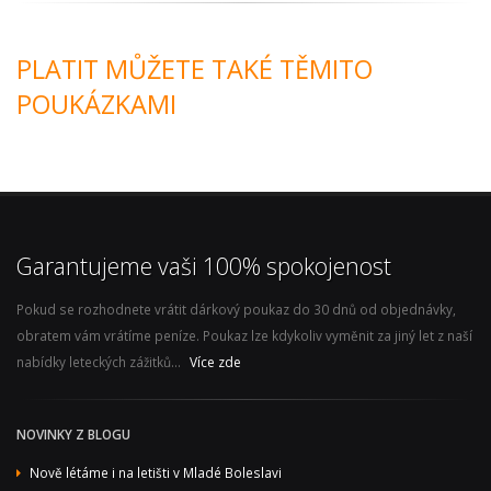
PLATIT MŮŽETE TAKÉ TĚMITO
POUKÁZKAMI
Garantujeme vaši 100% spokojenost
Pokud se rozhodnete vrátit dárkový poukaz do 30 dnů od objednávky,
obratem vám vrátíme peníze. Poukaz lze kdykoliv vyměnit za jiný let z naší
nabídky leteckých zážitků...
Více zde
NOVINKY Z BLOGU
Nově létáme i na letišti v Mladé Boleslavi