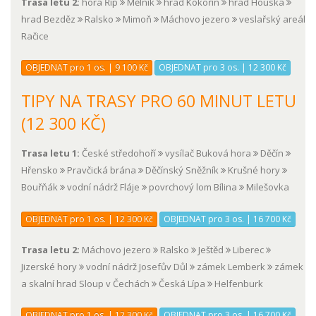
Trasa letu 2:
hora Říp
Mělník
hrad Kokořín
hrad Houska
hrad Bezděz
Ralsko
Mimoň
Máchovo jezero
veslařský areál
Račice
OBJEDNAT pro 1 os. | 9 100 Kč
OBJEDNAT pro 3 os. | 12 300 Kč
TIPY NA TRASY PRO 60 MINUT LETU
(12 300 KČ)
Trasa letu 1:
České středohoří
vysílač Buková hora
Děčín
Hřensko
Pravčická brána
Děčínský Sněžník
Krušné hory
Bouřňák
vodní nádrž Fláje
povrchový lom Bílina
Milešovka
OBJEDNAT pro 1 os. | 12 300 Kč
OBJEDNAT pro 3 os. | 16 700 Kč
Trasa letu 2:
Máchovo jezero
Ralsko
Ještěd
Liberec
Jizerské hory
vodní nádrž Josefův Důl
zámek Lemberk
zámek
a skalní hrad Sloup v Čechách
Česká Lípa
Helfenburk
OBJEDNAT pro 1 os. | 12 300 Kč
OBJEDNAT pro 3 os. | 16 700 Kč