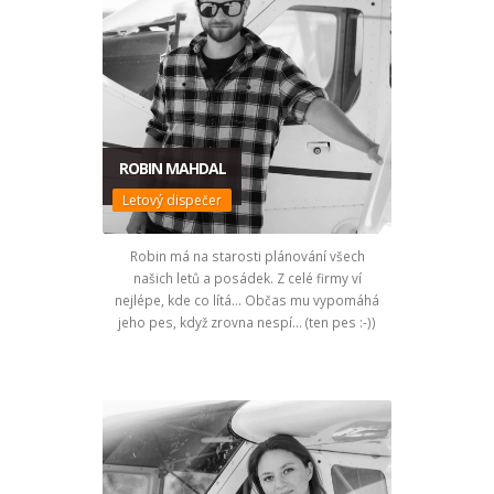
ROBIN MAHDAL
Letový dispečer
Robin má na starosti plánování všech
našich letů a posádek. Z celé firmy ví
nejlépe, kde co lítá... Občas mu vypomáhá
jeho pes, když zrovna nespí... (ten pes :-))