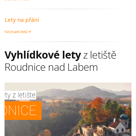
Lety na přání
Seznam letů
Vyhlídkové lety
z letiště
Roudnice nad Labem
ety z letište
DNICE