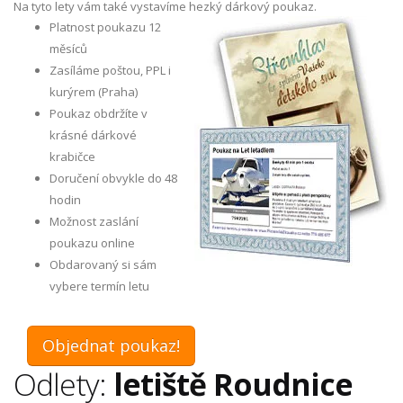
Na tyto lety vám také vystavíme hezký dárkový poukaz.
Platnost poukazu 12
měsíců
Zasíláme poštou, PPL i
kurýrem (Praha)
Poukaz obdržíte v
krásné dárkové
krabičce
Doručení obvykle do 48
hodin
Možnost zaslání
poukazu online
Obdarovaný si sám
vybere termín letu
Objednat poukaz!
Odlety:
letiště Roudnice