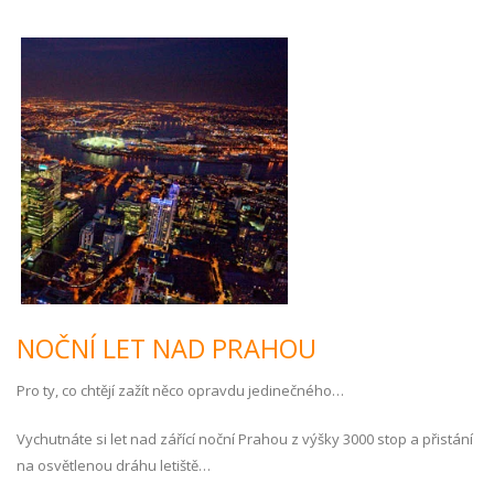
NOČNÍ LET NAD PRAHOU
Pro ty, co chtějí zažít něco opravdu jedinečného…
Vychutnáte si let nad zářící noční Prahou z výšky 3000 stop a přistání
na osvětlenou dráhu letiště…