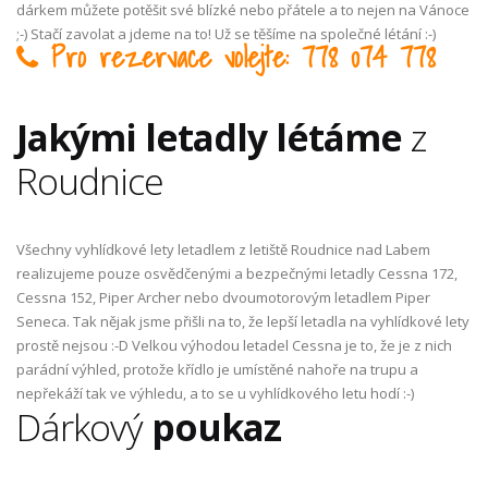
dárkem můžete potěšit své blízké nebo přátele a to nejen na Vánoce
;-) Stačí zavolat a jdeme na to! Už se těšíme na společné létání :-)
Pro rezervace volejte: 778 074 778
Jakými letadly létáme
z
Roudnice
Všechny vyhlídkové lety letadlem z letiště Roudnice nad Labem
realizujeme pouze osvědčenými a bezpečnými letadly Cessna 172,
Cessna 152, Piper Archer nebo dvoumotorovým letadlem Piper
Seneca. Tak nějak jsme přišli na to, že lepší letadla na vyhlídkové lety
prostě nejsou :-D Velkou výhodou letadel Cessna je to, že je z nich
parádní výhled, protože křídlo je umístěné nahoře na trupu a
nepřekáží tak ve výhledu, a to se u vyhlídkového letu hodí :-)
Dárkový
poukaz