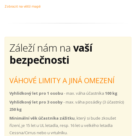
Zobrazit na větší mapě
Záleží nám na
vaší
bezpečnosti
VÁHOVÉ LIMITY A JINÁ OMEZENÍ
Vyhlídkový let pro 1 osobu
- max. váha účastníka
100 kg
Vyhlídkový let pro 3 osoby
- max. váha posádky (3 účastníci)
250 kg
Minimální věk účastníka zážitku
, který si bude zkoušet
řízení, je 15 let u UL letadla, resp. 16 let u velkého letadla
Cessna/Cirrus nebo u vrtulníku.