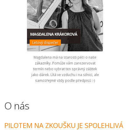
MAGDALENA KRÁKOROVÁ
Letový dispečer
Magdalena má na starosti péči o naše
zákazníky. Pomůže vám zarezervovat
termín nebo vybrat ten správný zážitek
jako dárek. Lítá ve vzduchu i na silnici, ale
samozřejmě vždy podle předpisů :-)
O nás
PILOTEM NA ZKOUŠKU JE SPOLEHLIVÁ