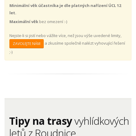
Minimální věk účastníka je dle platných nařízení ÚCL 12
let.
Maximální věk
bez omezení :-)
Nejste-li si jistí nebo vážíte více, než jsou výše uvedené limity,
a zkusíme společně nalézt vyhovující řešení
ZAVOLEJTE NÁM
;-)
Tipy na trasy
vyhlídkových
letů z Roudnice