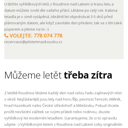
U těchto vyhlídkových letů z Roudnice nad Labem si trasu letu a
datum můžete zvolit dle vašeho přání. Létáme po celý rok. Kabina
letadla je v zimě vytápěná. Ideálně let objednávat 3-5 dnů před
plánovaným datem, ale když zavoláte den předem, tak se s tím také
poperem a jdeme na to :-)
VOLEJTE: 778 074 778
rezervace@pilotemnazkousku.cz
Můžeme letět
třeba zítra
Z letiště Roudnice létáme každý den nad celou řadu zajímavých míst
v okolí. Nejžádanější jsou lety nad horu Říp, pevnost Terezín, Mělník,
hrad Hazmburk nebo České středohoří a Milešovku. Pokud chcete
prožít nevšední zážitek se svými přáteli nebo rodinou, zkuste
vyhlídkový let moderním letadlem. Garantujeme, že si to opravdu
užijete :-) Vyhlídkovým letem z Roudnice nad Labem coby originálním