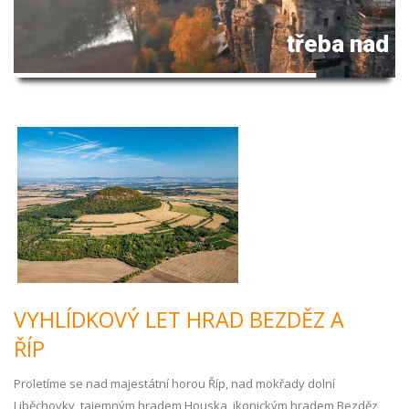
třeba nad 
VYHLÍDKOVÝ LET HRAD BEZDĚZ A
ŘÍP
Proletíme se nad majestátní horou Říp, nad mokřady dolní
Liběchovky, tajemným hradem Houska, ikonickým hradem Bezděz,