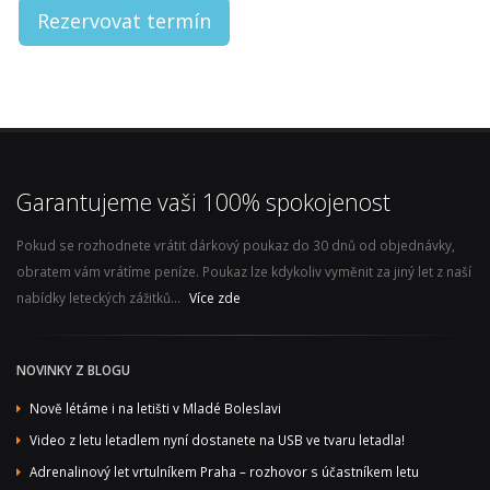
Rezervovat termín
Garantujeme vaši 100% spokojenost
Pokud se rozhodnete vrátit dárkový poukaz do 30 dnů od objednávky,
obratem vám vrátíme peníze. Poukaz lze kdykoliv vyměnit za jiný let z naší
nabídky leteckých zážitků...
Více zde
NOVINKY Z BLOGU
Nově létáme i na letišti v Mladé Boleslavi
Video z letu letadlem nyní dostanete na USB ve tvaru letadla!
Adrenalinový let vrtulníkem Praha – rozhovor s účastníkem letu