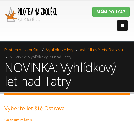
MÁM POUKAZ
Pilotem na zkoušku
Vyhlídkové lety
Vyhlídkové lety Ostrava
NOVINKA: Vyhlídkový let nad Tatry
NOVINKA: Vyhlídkový
let nad Tatry
Vyberte letiště Ostrava
Seznam měst