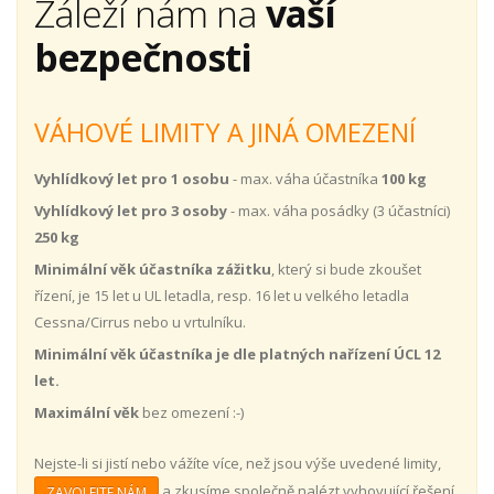
Záleží nám na
vaší
bezpečnosti
VÁHOVÉ LIMITY A JINÁ OMEZENÍ
Vyhlídkový let pro 1 osobu
- max. váha účastníka
100 kg
Vyhlídkový let pro 3 osoby
- max. váha posádky (3 účastníci)
250 kg
Minimální věk účastníka zážitku
, který si bude zkoušet
řízení, je 15 let u UL letadla, resp. 16 let u velkého letadla
Cessna/Cirrus nebo u vrtulníku.
Minimální věk účastníka je dle platných nařízení ÚCL 12
let.
Maximální věk
bez omezení :-)
Nejste-li si jistí nebo vážíte více, než jsou výše uvedené limity,
a zkusíme společně nalézt vyhovující řešení
ZAVOLEJTE NÁM