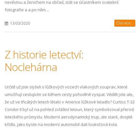
nevěstou a ženichem na obřad, stát se účastníkem svatební
fotografie a a po něm…
Číst více...
13/03/2020
Z historie letectví:
Noclehárna
Určitě už jste slyšeli o lůžkových vozech vlakových souprav, které
umožňují cestujícím se během cesty pohodlně vyspat. Věděli jste ale,
že už ve třicátých letech létalo v Americe lůžkové letadlo? Curtiss T-32
Condor II byl už na pohled zvláštní letoun, který symbolizoval přerod
leteckého průmyslu. Moderní aerodynamický trup, ale staré, dvojité
křídlo. Jako byste na moderní automobil dali loukoťová kola.