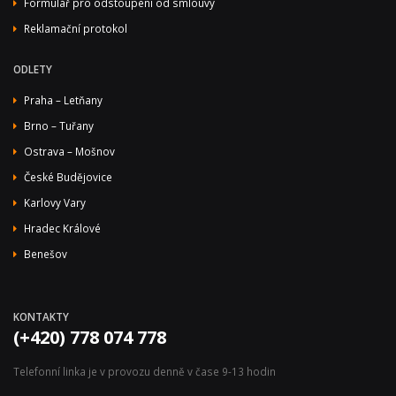
Formulář pro odstoupení od smlouvy
Reklamační protokol
ODLETY
Praha – Letňany
Brno – Tuřany
Ostrava – Mošnov
České Budějovice
Karlovy Vary
Hradec Králové
Benešov
KONTAKTY
(+420) 778 074 778
Telefonní linka je v provozu denně v čase 9-13 hodin