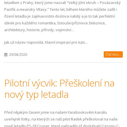
letadlem z Prahy, který jsme nazvali “Velký jižní okruh – Posázavský
Pacifik a meandry Vltavy.” Tento let, během kterého můžete zažít i
řízení letadla je zajímavostmi doslova nabitý a je to tak perfektní
dárek pro každého romantika, šotouše/příznivce železnice,
architektury, historie, přírody, vojenství…
Jak už název napovídá, hlavní inspirací pro tuto…
Číst více...
29/04/2020
Pilotní výcvik: Přeškolení na
nový typ letadla
Před nějakým časem jsme na našem Facebookovém kanálu
uveřejnili fotky, na kterých se náš pilot Radek přeškoloval na naše
nové letadlo PS-28 Cruiser, které nahradilo již dosluhující Cessnu C-