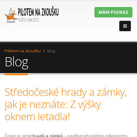
MÁM POUKAZ
Pilotem na zkoušku
Blog
Blog
Středočeské hrady a zámky,
jak je neznáte: Z výšky
oknem letadla!
Česko je země
hradů a zámků
– navštívit jich můžete celkem přes