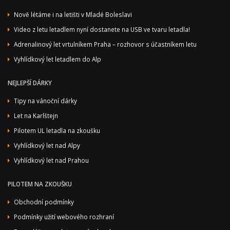
Nově létáme i na letišti v Mladé Boleslavi
Video z letu letadlem nyní dostanete na USB ve tvaru letadla!
Adrenalinový let vrtulníkem Praha – rozhovor s účastníkem letu
Vyhlídkový let letadlem do Alp
NEJLEPŠÍ DÁRKY
Tipy na vánoční dárky
Let na Karlštejn
Pilotem UL letadla na zkoušku
Vyhlídkový let nad Alpy
Vyhlídkový let nad Prahou
PILOTEM NA ZKOUŠKU
Obchodní podmínky
Podmínky užití webového rozhraní