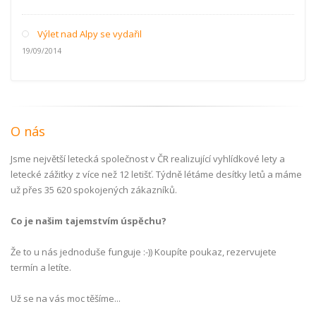
Výlet nad Alpy se vydařil
19/09/2014
O nás
Jsme největší letecká společnost v ČR realizující vyhlídkové lety a
letecké zážitky z více než 12 letišť. Týdně létáme desítky letů a máme
už přes 35 620 spokojených zákazníků.
Co je našim tajemstvím úspěchu?
Že to u nás jednoduše funguje :-)) Koupíte poukaz, rezervujete
termín a letíte.
Už se na vás moc těšíme...