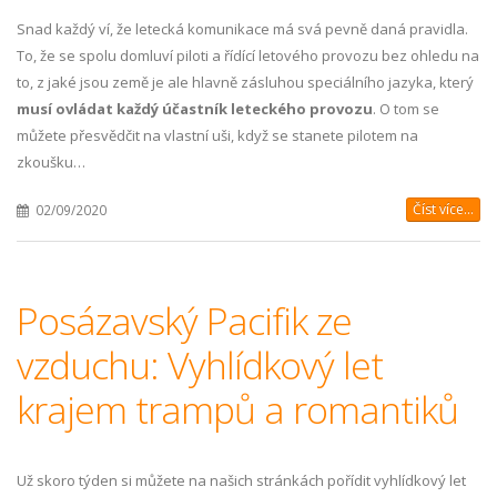
Snad každý ví, že letecká komunikace má svá pevně daná pravidla.
To, že se spolu domluví piloti a řídící letového provozu bez ohledu na
to, z jaké jsou země je ale hlavně zásluhou speciálního jazyka, který
musí ovládat každý účastník leteckého provozu
. O tom se
můžete přesvědčit na vlastní uši, když se stanete pilotem na
zkoušku…
Číst více...
02/09/2020
Posázavský Pacifik ze
vzduchu: Vyhlídkový let
krajem trampů a romantiků
Už skoro týden si můžete na našich stránkách pořídit vyhlídkový let