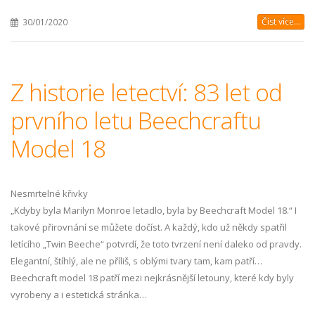
Číst více...
30/01/2020
Z historie letectví: 83 let od
prvního letu Beechcraftu
Model 18
Nesmrtelné křivky
„Kdyby byla Marilyn Monroe letadlo, byla by Beechcraft Model 18.“ I
takové přirovnání se můžete dočíst. A každý, kdo už někdy spatřil
letícího „Twin Beeche“ potvrdí, že toto tvrzení není daleko od pravdy.
Elegantní, štíhlý, ale ne příliš, s oblými tvary tam, kam patří…
Beechcraft model 18 patří mezi nejkrásnější letouny, které kdy byly
vyrobeny a i estetická stránka…