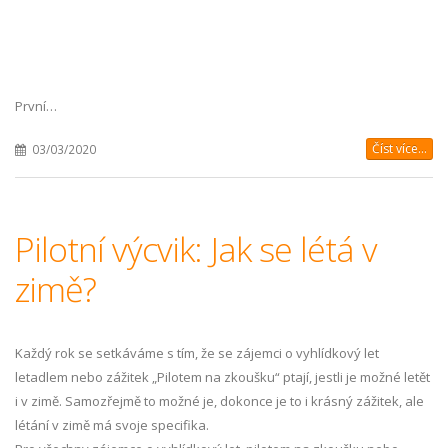
První…
Číst více...
03/03/2020
Pilotní výcvik: Jak se létá v
zimě?
Každý rok se setkáváme s tím, že se zájemci o vyhlídkový let
letadlem nebo zážitek „Pilotem na zkoušku“ ptají, jestli je možné letět
i v zimě. Samozřejmě to možné je, dokonce je to i krásný zážitek, ale
létání v zimě má svoje specifika.