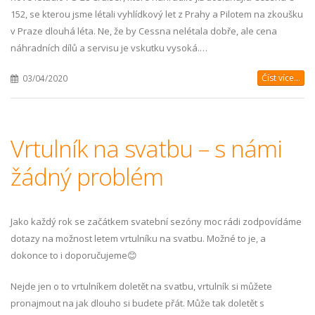
152, se kterou jsme létali vyhlídkový let z Prahy a Pilotem na zkoušku
v Praze dlouhá léta. Ne, že by Cessna nelétala dobře, ale cena
náhradních dílů a servisu je vskutku vysoká.…
Číst více...
03/04/2020
Vrtulník na svatbu – s námi
žádný problém
Jako každý rok se začátkem svatební sezóny moc rádi zodpovídáme
dotazy na možnost letem vrtulníku na svatbu. Možné to je, a
dokonce to i doporučujeme😊
Nejde jen o to vrtulníkem doletět na svatbu, vrtulník si můžete
pronajmout na jak dlouho si budete přát. Může tak doletět s