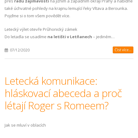
přes
řadu zajímavostí
na jižním a západním okraji Prahy a nabídne
také úchvatné pohledy na krajinu lemující řeky Vltava a Berounka.
Pojďme si o tom všem povědět více.
Letecký výlet otevře Průhonický zámek
Do letadla se usadíme
na letišti v Letňanech
– jediném…
Číst více...
07/12/2020
Letecká komunikace:
hláskovací abeceda a proč
létají Roger s Romeem?
Jak se mluví v oblacích