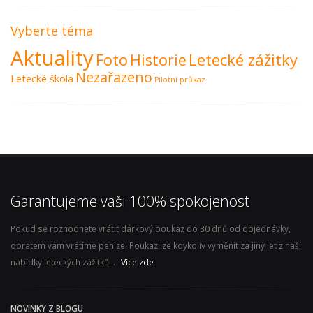
Vyberte téma
Aktuality
Foto
Historie
Letecké zážitky
Nezařazeno
Letecké škola
Pilotní průkaz
Garantujeme vaši 100% spokojenost
Pokud se rozhodnete vrátit dárkový poukaz do 30 dnů od objednávky,
obratem vám vrátíme peníze. Poukaz lze kdykoliv vyměnit za jiný let z naší
nabídky leteckých zážitků...
Více zde
NOVINKY Z BLOGU