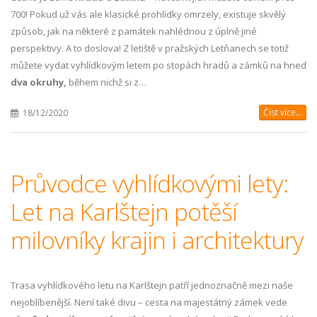
700! Pokud už vás ale klasické prohlídky omrzely, existuje skvělý
způsob, jak na některé z památek nahlédnou z úplně jiné
perspektivy. A to doslova! Z letiště v pražských Letňanech se totiž
můžete vydat vyhlídkovým letem po stopách hradů a zámků na hned
dva okruhy,
během nichž si z…
Číst více...
18/12/2020
Průvodce vyhlídkovými lety:
Let na Karlštejn potěší
milovníky krajin i architektury
Trasa vyhlídkového letu na Karlštejn patří jednoznačně mezi naše
nejoblíbenější. Není také divu – cesta na majestátný zámek vede