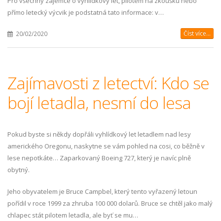
Pro všechny zájemce o vyhlídkový let, pilotem na zkoušku nebo
přímo letecký výcvik je podstatná tato informace: v…
Číst více...
20/02/2020
Zajímavosti z letectví: Kdo se
bojí letadla, nesmí do lesa
Pokud byste si někdy dopřáli vyhlídkový let letadlem nad lesy
amerického Oregonu, naskytne se vám pohled na cosi, co běžně v
lese nepotkáte… Zaparkovaný Boeing 727, který je navíc plně
obytný.
Jeho obyvatelem je Bruce Campbel, který tento vyřazený letoun
pořídil v roce 1999 za zhruba 100 000 dolarů. Bruce se chtěl jako malý
chlapec stát pilotem letadla, ale byť se mu…