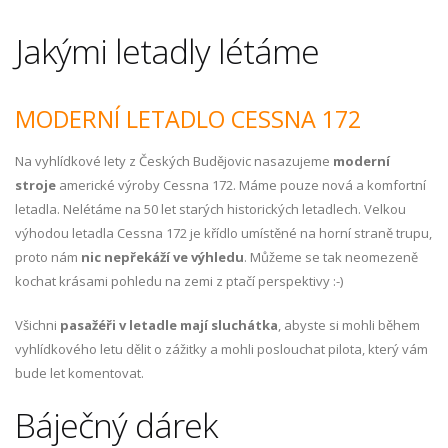
Jakými letadly létáme
MODERNÍ LETADLO CESSNA 172
Na vyhlídkové lety z Českých Budějovic nasazujeme
moderní
stroje
americké výroby Cessna 172. Máme pouze nová a komfortní
letadla. Nelétáme na 50 let starých historických letadlech. Velkou
výhodou letadla Cessna 172 je křídlo umístěné na horní straně trupu,
proto nám
nic nepřekáží ve výhledu
. Můžeme se tak neomezeně
kochat krásami pohledu na zemi z ptačí perspektivy :-)
Všichni
pasažéři v letadle mají sluchátka
, abyste si mohli během
vyhlídkového letu dělit o zážitky a mohli poslouchat pilota, který vám
bude let komentovat.
Báječný dárek