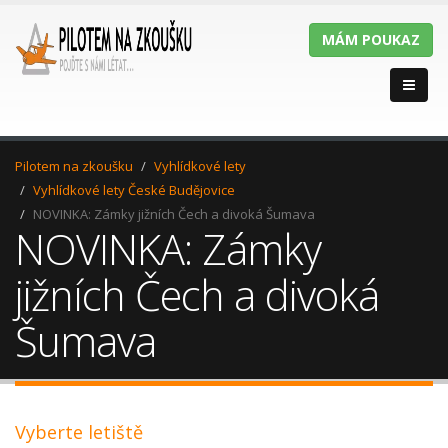
MÁM POUKAZ
Pilotem na zkoušku
Vyhlídkové lety
Vyhlídkové lety České Budějovice
NOVINKA: Zámky jižních Čech a divoká Šumava
NOVINKA: Zámky
jižních Čech a divoká
Šumava
Vyberte letiště