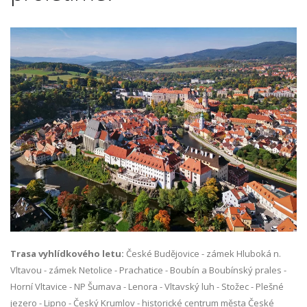
Trasa vyhlídkového letu:
České Budějovice - zámek Hluboká n.
Vltavou - zámek Netolice - Prachatice - Boubín a Boubínský prales -
Horní Vltavice - NP Šumava - Lenora - Vltavský luh - Stožec - Plešné
jezero - Lipno - Český Krumlov - historické centrum města České