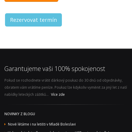
Rezervovat termín
Garantujeme vaši 100% spokojenost
Pokud se rozhodnete vrátit dárkový poukaz do 30 dnů od objednávky,
obratem vám vrátíme peníze. Poukaz lze kdykoliv vyměnit za jiný let z naší
nabídky leteckých zážitků...
Více zde
NOVINKY Z BLOGU
Nově létáme i na letišti v Mladé Boleslavi