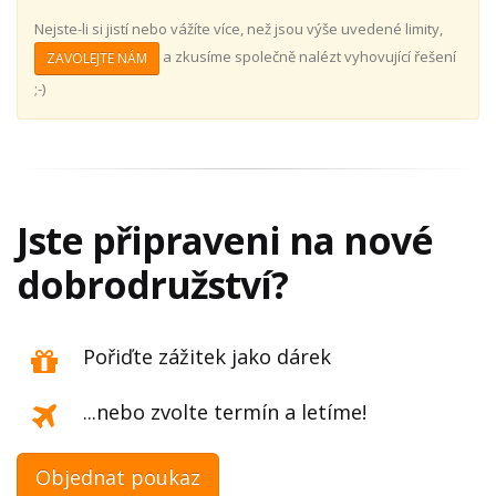
Nejste-li si jistí nebo vážíte více, než jsou výše uvedené limity,
a zkusíme společně nalézt vyhovující řešení
ZAVOLEJTE NÁM
;-)
Jste připraveni na nové
dobrodružství?
Pořiďte zážitek jako dárek
...nebo zvolte termín a letíme!
Objednat poukaz