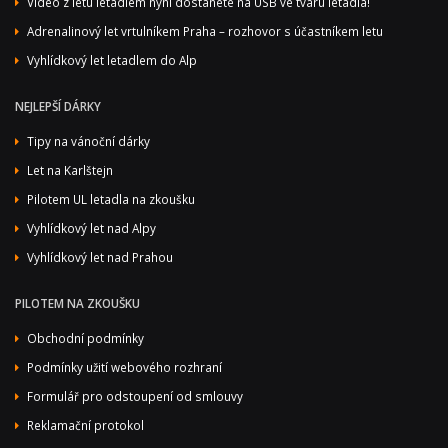
Video z letu letadlem nyní dostanete na USB ve tvaru letadla!
Adrenalinový let vrtulníkem Praha – rozhovor s účastníkem letu
Vyhlídkový let letadlem do Alp
NEJLEPŠÍ DÁRKY
Tipy na vánoční dárky
Let na Karlštejn
Pilotem UL letadla na zkoušku
Vyhlídkový let nad Alpy
Vyhlídkový let nad Prahou
PILOTEM NA ZKOUŠKU
Obchodní podmínky
Podmínky užití webového rozhraní
Formulář pro odstoupení od smlouvy
Reklamační protokol