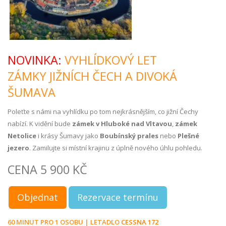
NOVINKA:
VYHLÍDKOVÝ LET
ZÁMKY JIŽNÍCH ČECH A DIVOKÁ
ŠUMAVA
Poleťte s námi na vyhlídku po tom nejkrásnějším, co jižní Čechy
nabízí. K vidění bude
zámek v Hluboké nad Vltavou
,
zámek
Netolice
i krásy Šumavy jako
Boubínský prales
nebo
Plešné
jezero
. Zamilujte si místní krajinu z úplně nového úhlu pohledu.
CENA 5 900 KČ
Objednat
Rezervace termínu
60 MINUT PRO 1 OSOBU | LETADLO
CESSNA 172