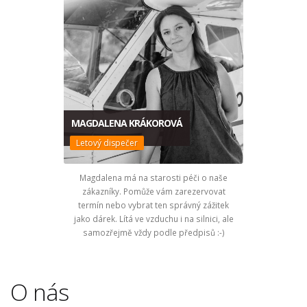
MAGDALENA KRÁKOROVÁ
Letový dispečer
Magdalena má na starosti péči o naše
zákazníky. Pomůže vám zarezervovat
termín nebo vybrat ten správný zážitek
jako dárek. Lítá ve vzduchu i na silnici, ale
samozřejmě vždy podle předpisů :-)
O nás