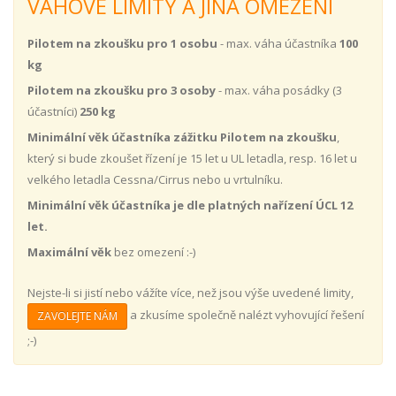
VÁHOVÉ LIMITY A JINÁ OMEZENÍ
Pilotem na zkoušku pro 1 osobu
- max. váha účastníka
100
kg
Pilotem na zkoušku pro 3 osoby
- max. váha posádky (3
účastníci)
250 kg
Minimální věk účastníka zážitku Pilotem na zkoušku
,
který si bude zkoušet řízení je 15 let u UL letadla, resp. 16 let u
velkého letadla Cessna/Cirrus nebo u vrtulníku.
Minimální věk účastníka je dle platných nařízení ÚCL 12
let.
Maximální věk
bez omezení :-)
Nejste-li si jistí nebo vážíte více, než jsou výše uvedené limity,
a zkusíme společně nalézt vyhovující řešení
ZAVOLEJTE NÁM
;-)