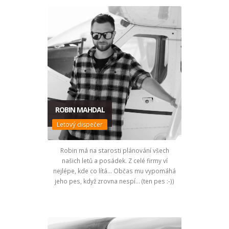
ROBIN MAHDAL
Letový dispečer
Robin má na starosti plánování všech
našich letů a posádek. Z celé firmy ví
nejlépe, kde co lítá... Občas mu vypomáhá
jeho pes, když zrovna nespí... (ten pes :-))