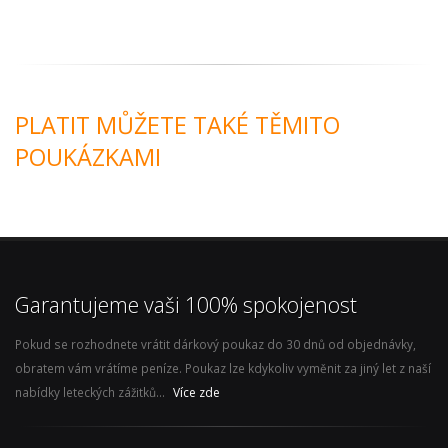
PLATIT MŮŽETE TAKÉ TĚMITO
POUKÁZKAMI
Garantujeme vaši 100% spokojenost
Pokud se rozhodnete vrátit dárkový poukaz do 30 dnů od objednávky,
obratem vám vrátíme peníze. Poukaz lze kdykoliv vyměnit za jiný let z naší
nabídky leteckých zážitků...
Více zde