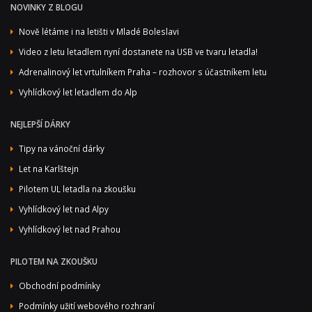
NOVINKY Z BLOGU
Nově létáme i na letišti v Mladé Boleslavi
Video z letu letadlem nyní dostanete na USB ve tvaru letadla!
Adrenalinový let vrtulníkem Praha – rozhovor s účastníkem letu
Vyhlídkový let letadlem do Alp
NEJLEPŠÍ DÁRKY
Tipy na vánoční dárky
Let na Karlštejn
Pilotem UL letadla na zkoušku
Vyhlídkový let nad Alpy
Vyhlídkový let nad Prahou
PILOTEM NA ZKOUŠKU
Obchodní podmínky
Podmínky užití webového rozhraní