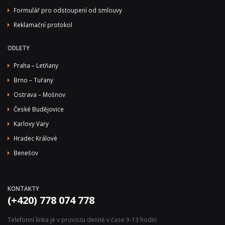
Formulář pro odstoupení od smlouvy
Reklamační protokol
ODLETY
Praha – Letňany
Brno – Tuřany
Ostrava – Mošnov
České Budějovice
Karlovy Vary
Hradec Králové
Benešov
KONTAKTY
(+420) 778 074 778
Telefonní linka je v provozu denně v čase 9-13 hodin